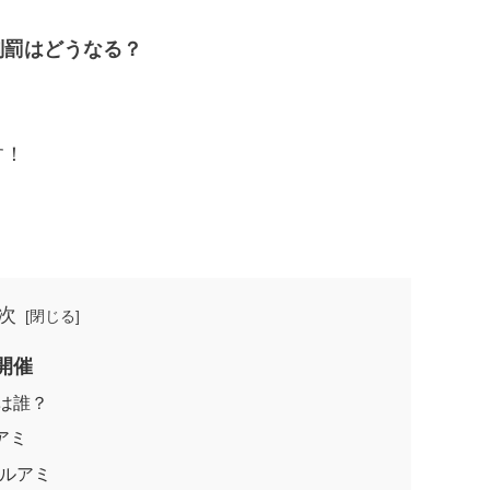
刑罰はどうなる？
す！
次
開催
は誰？
アミ
ルアミ