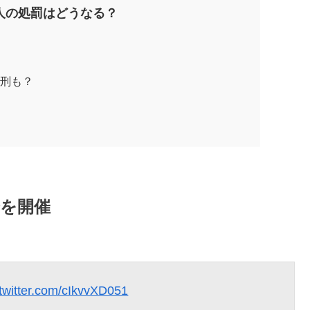
人の処罰はどうなる？
金刑も？
会を開催
.twitter.com/cIkvvXD051