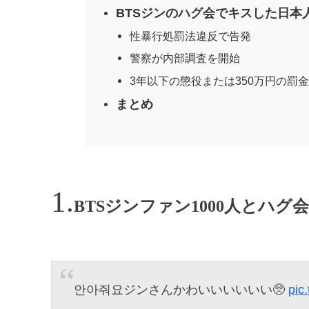
BTSジンのハグ会でキスした日本
性暴行処罰法違反で告発
警察が内部調査を開始
3年以下の懲役または350万円の罰
まとめ
BTSジンファン1000人とハグ
안아줘요ジンさんかわいいいいいい🥺
pic