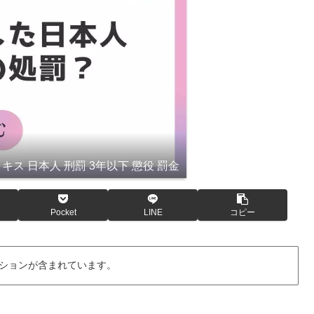
 キス 日本人 刑罰 3年以下 懲役 罰金
Pocket
LINE
コピー
ションが含まれています。