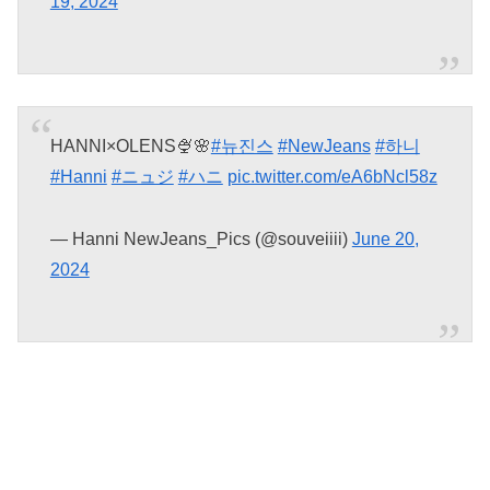
19, 2024
HANNI×OLENS🍨🌸
#뉴진스
#NewJeans
#하니
#Hanni
#ニュジ
#ハニ
pic.twitter.com/eA6bNcl58z
— Hanni NewJeans_Pics (@souveiiii)
June 20,
2024