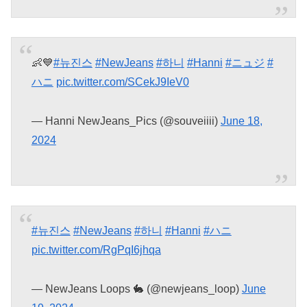
👶💙
#뉴진스
#NewJeans
#하니
#Hanni
#ニュジ
#
ハニ
pic.twitter.com/SCekJ9IeV0
— Hanni NewJeans_Pics (@souveiiii)
June 18,
2024
#뉴진스
#NewJeans
#하니
#Hanni
#ハニ
pic.twitter.com/RgPqI6jhqa
— NewJeans Loops 🐇 (@newjeans_loop)
June