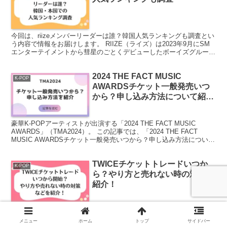
今回は、riizeメンバーリーダーは誰？韓国人気ランキングも調査とい
う内容で情報をお届けします。 RIIZE（ライズ）は2023年9月にSM
エンターテイメントから彗星のごとくデビューしたボーイズグループ
です。 東方神起、SUPER JUNI...
2024 THE FACT MUSIC
K-POP
AWARDSチケット一般発売いつ
から？申し込み方法について紹
介！
豪華K-POPアーティストが出演する「2024 THE FACT MUSIC
AWARDS」（TMA2024）。 この記事では、「2024 THE FACT
MUSIC AWARDSチケット一般発売いつから？申し込み方法について
紹介！」とい...
TWICEチケットトレードいつか
K-POP
ら？やり方と売れない時の対策を
紹介！
この記事では「TWICEチケットトレードいつから？やり方と売れな
い時の対策を紹介！」というタイトルで情報をお届けいたします。
メニュー
ホーム
トップ
サイドバー