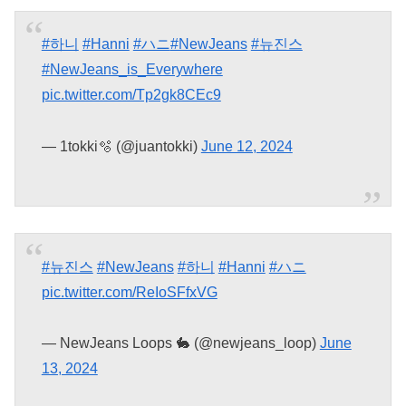
#하니
#Hanni
#ハニ
#NewJeans
#뉴진스
#NewJeans_is_Everywhere
pic.twitter.com/Tp2gk8CEc9
— 1tokki🫧 (@juantokki)
June 12, 2024
#뉴진스
#NewJeans
#하니
#Hanni
#ハニ
pic.twitter.com/ReIoSFfxVG
— NewJeans Loops 🐇 (@newjeans_loop)
June
13, 2024