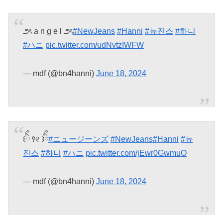
౨ৎ a n g e l ౨ৎ
#NewJeans
#Hanni
#뉴진스
#하니
#ハニ
pic.twitter.com/udNvtzIWFW
— mdf (@bn4hanni)
June 18, 2024
꒰ིྀ ꣑୧ ꒱ིྀ
#ニュージーンズ
#NewJeans
#Hanni
#뉴
진스
#하니
#ハニ
pic.twitter.com/jEwr0GwmuO
— mdf (@bn4hanni)
June 18, 2024