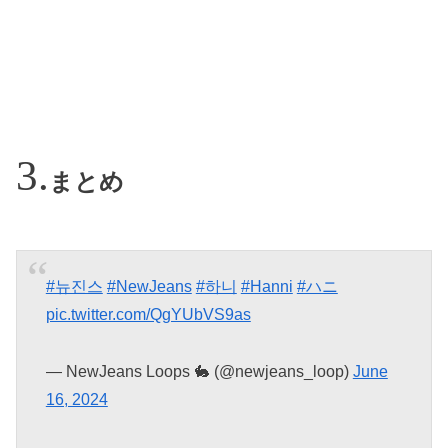
まとめ
#뉴진스
#NewJeans
#하니
#Hanni
#ハニ
pic.twitter.com/QgYUbVS9as
— NewJeans Loops 🐇 (@newjeans_loop)
June
16, 2024