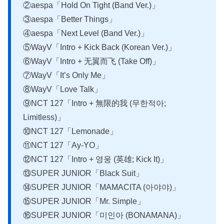
②aespa「Hold On Tight (Band Ver.)」
③aespa「Better Things」
④aespa「Next Level (Band Ver.)」
⑤WayV「Intro + Kick Back (Korean Ver.)」
⑥WayV「Intro + 无翼而飞 (Take Off)」
⑦WayV「It’s Only Me」
⑧WayV「Love Talk」
⑨NCT 127「Intro + 無限的我 (무한적아;
Limitless)」
⑩NCT 127「Lemonade」
⑪NCT 127「Ay-YO」
⑫NCT 127「Intro + 영웅 (英雄; Kick It)」
⑬SUPER JUNIOR「Black Suit」
⑭SUPER JUNIOR「MAMACITA (아야야)」
⑮SUPER JUNIOR「Mr. Simple」
⑯SUPER JUNIOR「미인아 (BONAMANA)」