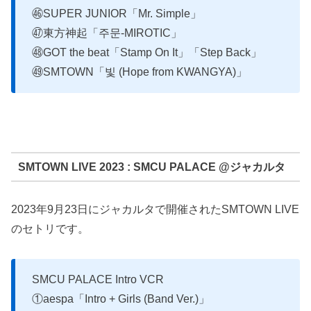
㊻SUPER JUNIOR「Mr. Simple」
㊼東方神起「주문-MIROTIC」
㊽GOT the beat「Stamp On It」「Step Back」
㊾SMTOWN「빛 (Hope from KWANGYA)」
SMTOWN LIVE 2023 : SMCU PALACE @ジャカルタ
2023年9月23日にジャカルタで開催されたSMTOWN LIVE
のセトリです。
SMCU PALACE Intro VCR
①aespa「Intro + Girls (Band Ver.)」