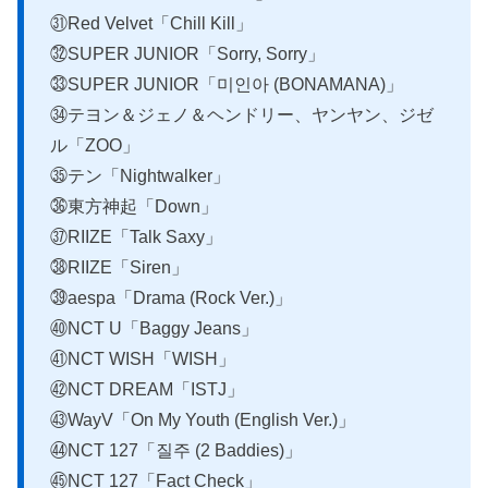
㉛Red Velvet「Chill Kill」
㉜SUPER JUNIOR「Sorry, Sorry」
㉝SUPER JUNIOR「미인아 (BONAMANA)」
㉞テヨン＆ジェノ＆ヘンドリー、ヤンヤン、ジゼ
ル「ZOO」
㉟テン「Nightwalker」
㊱東方神起「Down」
㊲RIIZE「Talk Saxy」
㊳RIIZE「Siren」
㊴aespa「Drama (Rock Ver.)」
㊵NCT U「Baggy Jeans」
㊶NCT WISH「WISH」
㊷NCT DREAM「ISTJ」
㊸WayV「On My Youth (English Ver.)」
㊹NCT 127「질주 (2 Baddies)」
㊺NCT 127「Fact Check」