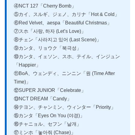
④NCT 127「Cherry Bomb」
⑤カイ、スルギ、ジェノ、カリナ「Hot & Cold」
⑥Red Velvet、aespa「Beautiful Christmas」
⑦スホ「사랑, 하자 (Let’s Love)」
⑧チェン「사라지고 있어 (Last Scene)」
⑨カンタ、リョウク「북극성」
⑩カンタ、イェソン、スホ、テイル、インジュン
「Happier」
⑪BoA、ウェンディ、ニンニン「원 (Time After
Time)」
⑫SUPER JUNIOR「Celebrate」
⑬NCT DREAM「Candy」
⑭テヨン、チャンミン、ウィンター「Priority」
⑮カンタ「Eyes On You (야경)」
⑯チャニョル、セフン「날개」
⑰ミンホ「놓아줘 (Chase)」