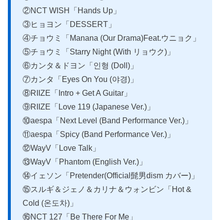
②NCT WISH「Hands Up」
③ヒョヨン「DESSERT」
④チョウミ「Manana (Our Drama)Feat.ウニョク」
⑤チョウミ「Starry Night (With リョウク)」
⑥カンタ＆ドヨン「인형 (Doll)」
⑦カンタ「Eyes On You (야경)」
⑧RIIZE「Intro + Get A Guitar」
⑨RIIZE「Love 119 (Japanese Ver.)」
⑩aespa「Next Level (Band Performance Ver.)」
⑪aespa「Spicy (Band Performance Ver.)」
⑫WayV「Love Talk」
⑬WayV「Phantom (English Ver.)」
⑭イェソン「Pretender(Official髭男dism カバー)」
⑮スルギ＆ジェノ＆カリナ＆ウォンビン「Hot &
Cold (온도차)」
⑯NCT 127「Be There For Me」