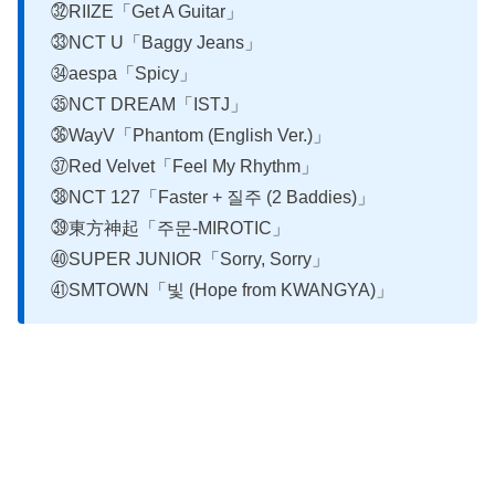
㉜RIIZE「Get A Guitar」
㉝NCT U「Baggy Jeans」
㉞aespa「Spicy」
㉟NCT DREAM「ISTJ」
㊱WayV「Phantom (English Ver.)」
㊲Red Velvet「Feel My Rhythm」
㊳NCT 127「Faster + 질주 (2 Baddies)」
㊴東方神起「주문-MIROTIC」
㊵SUPER JUNIOR「Sorry, Sorry」
㊶SMTOWN「빛 (Hope from KWANGYA)」