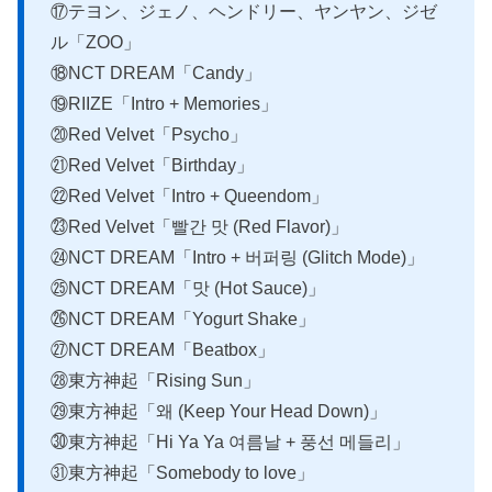
⑰テヨン、ジェノ、ヘンドリー、ヤンヤン、ジゼ
ル「ZOO」
⑱NCT DREAM「Candy」
⑲RIIZE「Intro + Memories」
⑳Red Velvet「Psycho」
㉑Red Velvet「Birthday」
㉒Red Velvet「Intro + Queendom」
㉓Red Velvet「빨간 맛 (Red Flavor)」
㉔NCT DREAM「Intro + 버퍼링 (Glitch Mode)」
㉕NCT DREAM「맛 (Hot Sauce)」
㉖NCT DREAM「Yogurt Shake」
㉗NCT DREAM「Beatbox」
㉘東方神起「Rising Sun」
㉙東方神起「왜 (Keep Your Head Down)」
㉚東方神起「Hi Ya Ya 여름날 + 풍선 메들리」
㉛東方神起「Somebody to love」