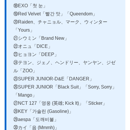
⑱EXO「첫 눈」
⑲Red Velvet「빨간 맛」「Queendom」
⑳Raiden、チャニョル、マーク、ウィンター
「Yours」
㉑シウミン「Brand New」
㉒オニュ「DICE」
㉓ヒョヨン「DEEP」
㉔テヨン、ジェノ、ヘンドリー、ヤンヤン、ジゼ
ル「ZOO」
㉕SUPER JUNIOR-D&E「DANGER」
㉖SUPER JUNIOR「Black Suit」「Sorry, Sorry」
「Mango」
㉗NCT 127「영웅 (英雄; Kick It)」「Sticker」
㉘KEY「가솔린 (Gasoline)」
㉙aespa「도깨비불」
㉚カイ「음 (Mmmh)」