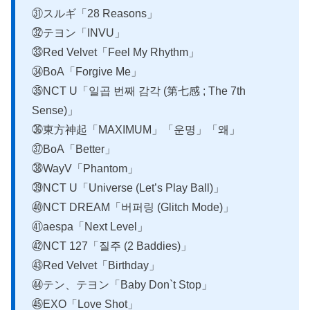
㉛スルギ「28 Reasons」
㉜テヨン「INVU」
㉝Red Velvet「Feel My Rhythm」
㉞BoA「Forgive Me」
㉟NCT U「일곱 번째 감각 (第七感 ; The 7th
Sense)」
㊱東方神起「MAXIMUM」「운명」「왜」
㊲BoA「Better」
㊳WayV「Phantom」
㊴NCT U「Universe (Let’s Play Ball)」
㊵NCT DREAM「버퍼링 (Glitch Mode)」
㊶aespa「Next Level」
㊷NCT 127「질주 (2 Baddies)」
㊸Red Velvet「Birthday」
㊹テン、テヨン「Baby Don`t Stop」
㊺EXO「Love Shot」