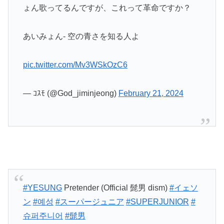
ょん歌ってるんですが、これって革命ですか？
あいみょん- 空の青さを知る人よ
pic.twitter.com/Mv3WSkOzC6
— ｺｽﾓ (@God_jiminjeong)
February 21, 2024
#YESUNG
Pretender (Official 髭男 dism)
#イェソ
ン
#예성
#スーパージュニア
#SUPERJUNIOR
#
슈퍼주니어
#髭男