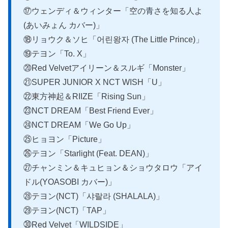
⑰ウェンディ＆ウィンター「空の青さを知る人よ
(あいみょん カバー)」
⑱リョウク＆ソヒ「어린왕자 (The Little Prince)」
⑲テヨン「To. X」
⑳Red Velvetアイリーン＆スルギ「Monster」
㉑SUPER JUNIOR X NCT WISH「U」
㉒東方神起＆RIIZE「Rising Sun」
㉓NCT DREAM「Best Friend Ever」
㉔NCT DREAM「We Go Up」
㉕ヒョヨン「Picture」
㉖テヨン「Starlight (Feat. DEAN)」
㉗チャンミン＆キュヒョン＆ショウタロウ「アイ
ドル(YOASOBI カバー)」
㉘テヨン(NCT)「샤랄라 (SHALALA)」
㉙テヨン(NCT)「TAP」
㉚Red Velvet「WILDSIDE」