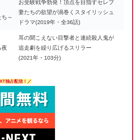
お受験戦争勃発！頂点を目指すセレブ
妻たちの欲望が渦巻くスタイリッシュ
たち～
ドラマ(2019年・全36話)
耳の聞こえない目撃者と連続殺人鬼が
る夜
追走劇を繰り広げるスリラー
(2021年・103分)
EXT独占配信！／