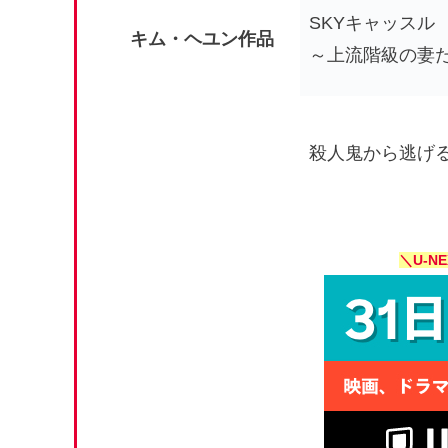
SKYキャッスル
キム・ヘユン作品
～上流階級の妻
殺人鬼から逃げ
＼U-N