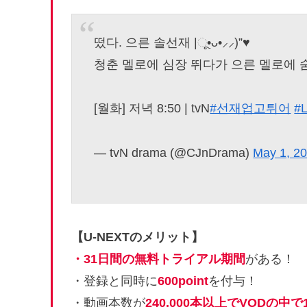
떴다. 으른 솔선재 |ૂ•ᴗ•⸝⸝)”♥
청춘 멜로에 심장 뛰다가 으른 멜로에 숨
[월화] 저녁 8:50 | tvN
#선재업고튀어
#
— tvN drama (@CJnDrama)
May 1, 2
【U-NEXTのメリット】
・31日間の無料トライアル期間
がある！
・登録と同時に
600point
を付与！
・動画本数が
240,000本以上でVODの中で