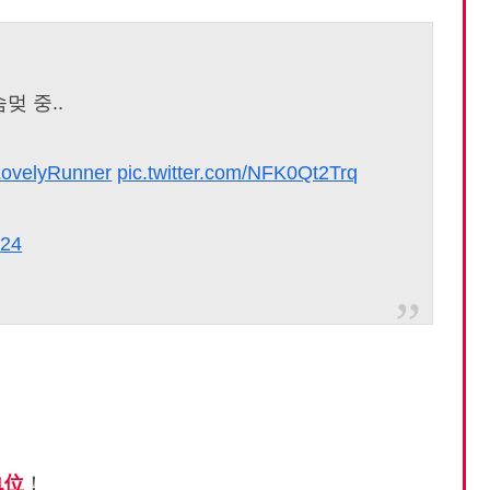
멎 중..
LovelyRunner
pic.twitter.com/NFK0Qt2Trq
024
1位
！