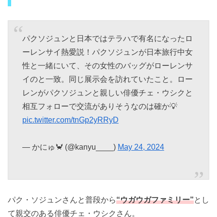
パクソジュンと日本ではテラハで有名になったロ
ーレンサイ熱愛説！パクソジュンが日本旅行中女
性と一緒にいて、その女性のバッグがローレンサ
イのと一致。同じ展示会を訪れていたこと。ロー
レンがパクソジュンと親しい俳優チェ・ウシクと
相互フォローで交流がありそうなのは確か💡
pic.twitter.com/tnGp2yRRyD
— かにゅ🦀 (@kanyu____)
May 24, 2024
パク・ソジュンさんと普段から
“ウガウガファミリー”
とし
て親交のある俳優チェ・ウシクさん。