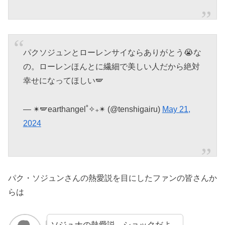
パクソジュンとローレンサイならありがとう😭な
の。ローレンほんとに繊細で美しい人だから絶対
幸せになってほしい🪽
— ✴︎🪽earthangel˚✧₊✴︎ (@tenshigairu)
May 21,
2024
パク・ソジュンさんの熱愛説を目にしたファンの皆さんか
らは
ソジュナの熱愛説、ショックだよ。