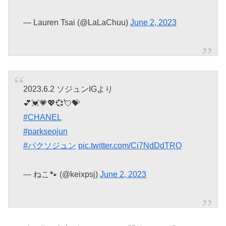
— Lauren Tsai (@LaLaChuu)
June 2, 2023
2023.6.2 ソジュンIGより
︎💕︎💓💗💖💞💘💝
#CHANEL
#parkseojun
#パクソジュン
pic.twitter.com/Ci7NdDdTRO
— ねこ🐾 (@keixpsj)
June 2, 2023