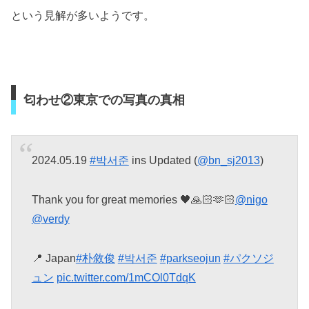
という見解が多いようです。
匂わせ②東京での写真の真相
2024.05.19
#박서준
ins Updated (
@bn_sj2013
)
Thank you for great memories 🖤🙏🏻🫶🏻
@nigo
@verdy
📍 Japan
#朴敘俊
#박서준
#parkseojun
#パクソジ
ュン
pic.twitter.com/1mCOl0TdqK