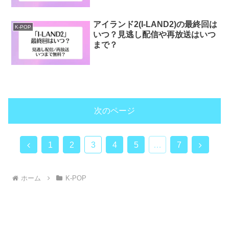
アイランド2(I-LAND2)の最終回は
K-POP
いつ？見逃し配信や再放送はいつ
まで？
次のページ
前
次
1
2
3
4
5
…
7
へ
へ
ホーム
K-POP