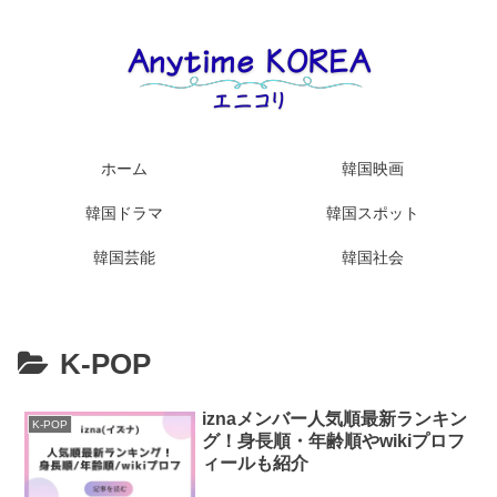
ホーム
韓国映画
韓国ドラマ
韓国スポット
韓国芸能
韓国社会
K-POP
iznaメンバー人気順最新ランキン
K-POP
グ！身長順・年齢順やwikiプロフ
ィールも紹介