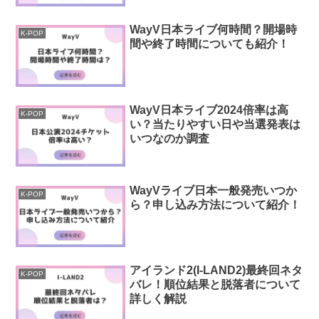
WayV日本ライブ何時間？開場時
K-POP
間や終了時間についても紹介！
WayV日本ライブ2024倍率は高
K-POP
い？当たりやすい日や当選発表は
いつなのか調査
WayVライブ日本一般発売いつか
K-POP
ら？申し込み方法について紹介！
アイランド2(I-LAND2)最終回ネタ
K-POP
バレ！順位結果と脱落者について
詳しく解説