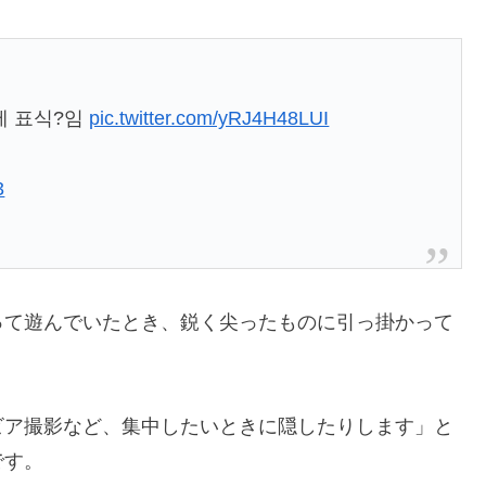
에 표식?임
pic.twitter.com/yRJ4H48LUI
3
って遊んでいたとき、鋭く尖ったものに引っ掛かって
ビア撮影など、集中したいときに隠したりします」と
です。