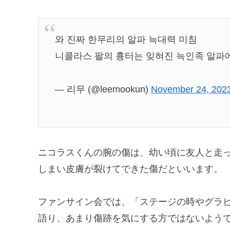
와 진짜 한무리의 알파 늑대력 미침
니콜라스 팔의 흉터는 잊혀진 늑인족 알파
— 리무 (@leemookun)
November 24, 202
ニコラスくんの腕の傷は、幼い頃に友人と走
しまい皮膚が裂けてできた傷だといいます。
ファンサイン会では、「ステージの時やグラ
語り、あまり傷跡を気にする方ではないよう